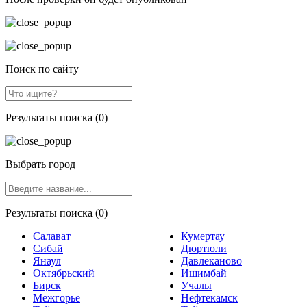
Поиск по сайту
Результаты поиска (0)
Выбрать город
Результаты поиска (0)
Салават
Кумертау
Сибай
Дюртюли
Янаул
Давлеканово
Октябрьский
Ишимбай
Бирск
Учалы
Межгорье
Нефтекамск