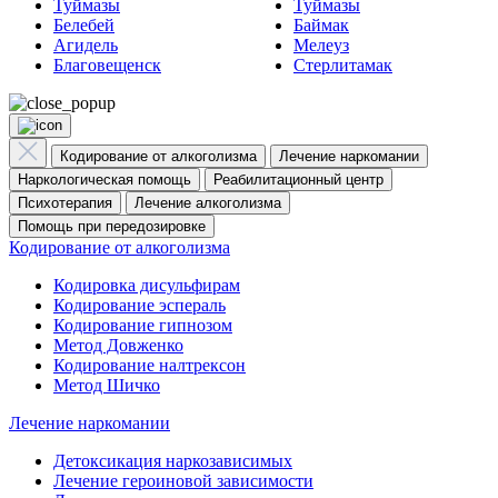
Туймазы
Туймазы
Белебей
Баймак
Агидель
Мелеуз
Благовещенск
Стерлитамак
Кодирование от алкоголизма
Лечение наркомании
Наркологическая помощь
Реабилитационный центр
Психотерапия
Лечение алкоголизма
Помощь при передозировке
Кодирование от алкоголизма
Кодировка дисульфирам
Кодирование эспераль
Кодирование гипнозом
Метод Довженко
Кодирование налтрексон
Метод Шичко
Лечение наркомании
Детоксикация наркозависимых
Лечение героиновой зависимости