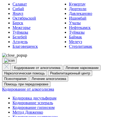
Салават
Кумертау
Сибай
Дюртюли
Янаул
Давлеканово
Октябрьский
Ишимбай
Бирск
Учалы
Межгорье
Нефтекамск
Туймазы
Туймазы
Белебей
Баймак
Агидель
Мелеуз
Благовещенск
Стерлитамак
Кодирование от алкоголизма
Лечение наркомании
Наркологическая помощь
Реабилитационный центр
Психотерапия
Лечение алкоголизма
Помощь при передозировке
Кодирование от алкоголизма
Кодировка дисульфирам
Кодирование эспераль
Кодирование гипнозом
Метод Довженко
Кодирование налтрексон