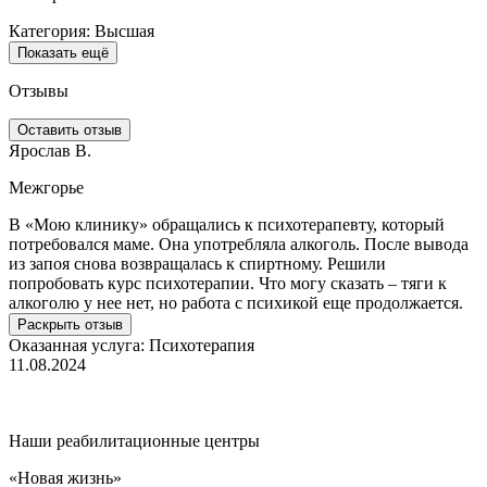
Категория: Высшая
Показать ещё
Отзывы
Оставить отзыв
Ярослав В.
Е
Межгорье
В «Мою клинику» обращались к психотерапевту, который
Х
потребовался маме. Она употребляла алкоголь. После вывода
п
из запоя снова возвращалась к спиртному. Решили
а
попробовать курс психотерапии. Что могу сказать – тяги к
Б
алкоголю у нее нет, но работа с психикой еще продолжается.
в
м
Раскрыть отзыв
с
Оказанная услуга:
Психотерапия
11.08.2024
О
4
Наши реабилитационные центры
«Новая жизнь»
«