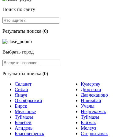
Поиск по сайту
Результаты поиска (0)
Выбрать город
Результаты поиска (0)
Салават
Кумертау
Сибай
Дюртюли
Янаул
Давлеканово
Октябрьский
Ишимбай
Бирск
Учалы
Межгорье
Нефтекамск
Туймазы
Туймазы
Белебей
Баймак
Агидель
Мелеуз
Благовещенск
Стерлитамак