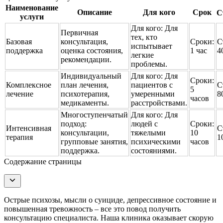
Наименование
Описание
Для кого
Срок
С
услуги
Для кого:
Для
Первичная
тех, кто
Базовая
консультация,
Сроки:
С
испытывает
поддержка
оценка состояния,
1 час
4
легкие
рекомендации.
проблемы.
Индивидуальный
Для кого:
Для
Сроки:
Комплексное
план лечения,
пациентов с
С
5
лечение
психотерапия,
умеренными
8
часов
медикаменты.
расстройствами.
Многоступенчатый
Для кого:
Для
подход:
людей с
Сроки:
Интенсивная
С
консультации,
тяжелыми
10
терапия
1
групповые занятия,
психическими
часов
поддержка.
состояниями.
Содержание страницы
Острые психозы, мысли о суициде, депрессивное состояние и
повышенная тревожность – все это повод получить
консультацию специалиста. Наша клиника оказывает скорую