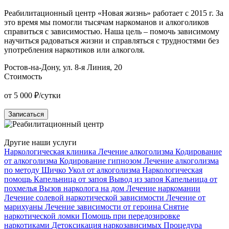
Реабилитационный центр «Новая жизнь» работает с 2015 г. За
Р
это время мы помогли тысячам наркоманов и алкоголиков
О
справиться с зависимостью. Наша цель – помочь зависимому
н
научиться радоваться жизни и справляться с трудностями без
п
употребления наркотиков или алкоголя.
у
Ростов-на-Дону, ул. 8-я Линия, 20
К
Стоимость
от 5 000 ₽/сутки
о
Записаться
Другие наши услуги
Наркологическая клиника
Лечение алкоголизма
Кодирование
от алкоголизма
Кодирование гипнозом
Лечение алкоголизма
по методу Шичко
Укол от алкоголизма
Наркологическая
помощь
Капельница от запоя
Вывод из запоя
Капельница от
похмелья
Вызов нарколога на дом
Лечение наркомании
Лечение солевой наркотической зависимости
Лечение от
марихуаны
Лечение зависимости от героина
Снятие
наркотической ломки
Помощь при передозировке
наркотиками
Детоксикация наркозависимых
Процедура