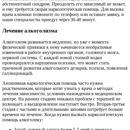
абстинентный синдром. Преодолеть его зависимый не может,
и ему требуется скорая наркологическая помощь. Для вызова
врача клиники позвоните по телефону или оставьте заявку, и
наши специалисты приедут через 30-40 минут.
Лечение алкоголизма
Алкоголизм развивается медленно, но уже с момента
физической привязки к нему начинаются необратимые
изменения в работе внутренних органов, головного мозга,
нервной системы. С каждой новой стопкой водки
провоцируются нарушения психики, что может стать
причиной развития алкогольного делирия, психоза, появления
галлюцинаций.
Анонимная наркологическая помощь часто нужна
родственникам, которые хотят узнать у врача о методах
лечения зависимости, условиях нахождения в медицинском
центре. На ранних стадиях никаких проблем с терапией не
возникает, а выздоровление наступает быстро. Вторая-третья
стадия с частыми и длительными запоями потребует больше
времени на лечение. Когда нужно вызвать наркологическую
помощь алкоголику:
Запой, который длится более 5-7 дней и привел к