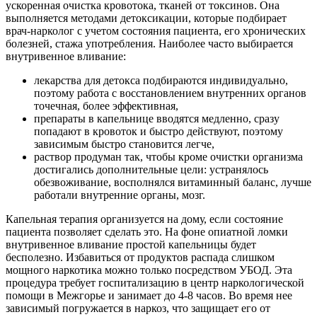
ускоренная очистка кровотока, тканей от токсинов. Она
выполняется методами детоксикации, которые подбирает
врач-нарколог с учетом состояния пациента, его хронических
болезней, стажа употребления. Наиболее часто выбирается
внутривенное вливание:
лекарства для детокса подбираются индивидуально,
поэтому работа с восстановлением внутренних органов
точечная, более эффективная,
препараты в капельнице вводятся медленно, сразу
попадают в кровоток и быстро действуют, поэтому
зависимым быстро становится легче,
раствор продуман так, чтобы кроме очистки организма
достигались дополнительные цели: устранялось
обезвоживание, восполнялся витаминный баланс, лучше
работали внутренние органы, мозг.
Капельная терапия организуется на дому, если состояние
пациента позволяет сделать это. На фоне опиатной ломки
внутривенное вливание простой капельницы будет
бесполезно. Избавиться от продуктов распада слишком
мощного наркотика можно только посредством УБОД. Эта
процедура требует госпитализацию в центр наркологической
помощи в Межгорье и занимает до 4-8 часов. Во время нее
зависимый погружается в наркоз, что защищает его от