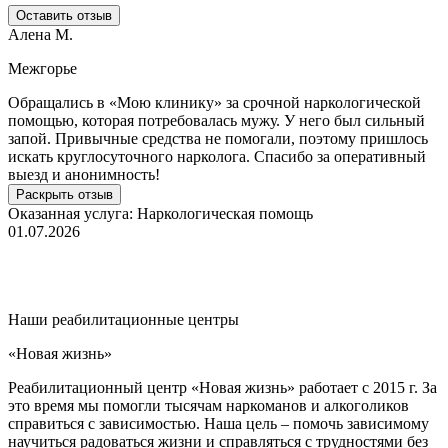
Оставить отзыв
Алена М.
Межгорье
Обращались в «Мою клинику» за срочной наркологической
Б
помощью, которая потребовалась мужу. У него был сильный
о
запой. Привычные средства не помогали, поэтому пришлось
н
искать круглосуточного нарколога. Спасибо за оперативный
д
выезд и анонимность!
с
к
Раскрыть отзыв
н
Оказанная услуга:
Наркологическая помощь
01.07.2026
О
1
Наши реабилитационные центры
«Новая жизнь»
«
Реабилитационный центр «Новая жизнь» работает с 2015 г. За
Р
это время мы помогли тысячам наркоманов и алкоголиков
О
справиться с зависимостью. Наша цель – помочь зависимому
н
научиться радоваться жизни и справляться с трудностями без
п