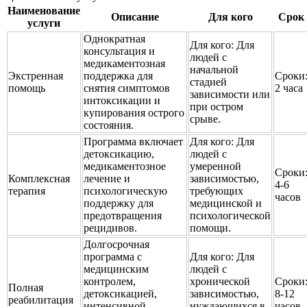
Наименование
Описание
Для кого
Срок
услуги
Однократная
Для кого:
Для
консультация и
людей с
медикаментозная
начальной
Экстренная
поддержка для
Сроки
стадией
помощь
снятия симптомов
2 часа
зависимости или
интоксикации и
при остром
купирования острого
срыве.
состояния.
Программа включает
Для кого:
Для
детоксикацию,
людей с
медикаментозное
умеренной
Сроки
Комплексная
лечение и
зависимостью,
4-6
терапия
психологическую
требующих
часов
поддержку для
медицинской и
предотвращения
психологической
рецидивов.
помощи.
Долгосрочная
программа с
Для кого:
Для
медицинским
людей с
контролем,
хронической
Сроки
Полная
детоксикацией,
зависимостью,
8-12
реабилитация
интенсивной
нуждающихся в
часов