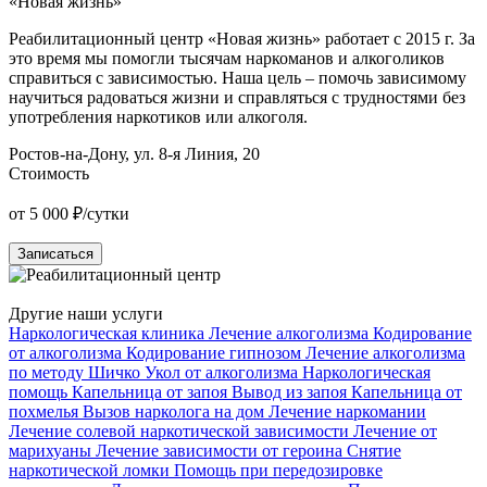
«Новая жизнь»
«
Реабилитационный центр «Новая жизнь» работает с 2015 г. За
Р
это время мы помогли тысячам наркоманов и алкоголиков
О
справиться с зависимостью. Наша цель – помочь зависимому
н
научиться радоваться жизни и справляться с трудностями без
п
употребления наркотиков или алкоголя.
у
Ростов-на-Дону, ул. 8-я Линия, 20
К
Стоимость
от 5 000 ₽/сутки
о
Записаться
Другие наши услуги
Наркологическая клиника
Лечение алкоголизма
Кодирование
от алкоголизма
Кодирование гипнозом
Лечение алкоголизма
по методу Шичко
Укол от алкоголизма
Наркологическая
помощь
Капельница от запоя
Вывод из запоя
Капельница от
похмелья
Вызов нарколога на дом
Лечение наркомании
Лечение солевой наркотической зависимости
Лечение от
марихуаны
Лечение зависимости от героина
Снятие
наркотической ломки
Помощь при передозировке