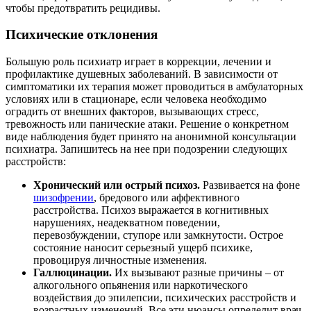
чтобы предотвратить рецидивы.
Психические отклонения
Большую роль психиатр играет в коррекции, лечении и
профилактике душевных заболеваний. В зависимости от
симптоматики их терапия может проводиться в амбулаторных
условиях или в стационаре, если человека необходимо
оградить от внешних факторов, вызывающих стресс,
тревожность или панические атаки. Решение о конкретном
виде наблюдения будет принято на анонимной консультации
психиатра. Запишитесь на нее при подозрении следующих
расстройств:
Хронический или острый психоз.
Развивается на фоне
шизофрении
, бредового или аффективного
расстройства. Психоз выражается в когнитивных
нарушениях, неадекватном поведении,
перевозбуждении, ступоре или замкнутости. Острое
состояние наносит серьезный ущерб психике,
провоцируя личностные изменения.
Галлюцинации.
Их вызывают разные причины – от
алкогольного опьянения или наркотического
воздействия до эпилепсии, психических расстройств и
возрастных изменений. Все эти нюансы определит врач,