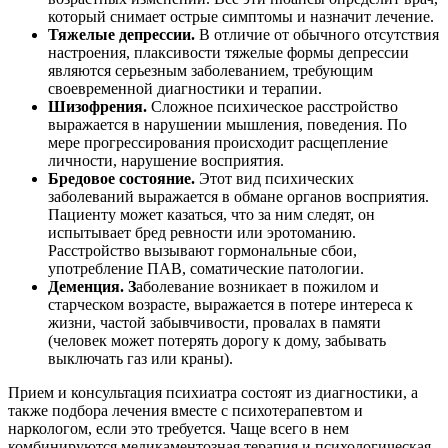
который снимает острые симптомы и назначит лечение.
Тяжелые депрессии.
В отличие от обычного отсутствия
настроения, плаксивости тяжелые формы депрессии
являются серьезным заболеванием, требующим
своевременной диагностики и терапии.
Шизофрения.
Сложное психическое расстройство
выражается в нарушении мышления, поведения. По
мере прогрессирования происходит расщепление
личности, нарушение восприятия.
Бредовое состояние.
Этот вид психических
заболеваний выражается в обмане органов восприятия.
Пациенту может казаться, что за ним следят, он
испытывает бред ревности или эротоманию.
Расстройство вызывают гормональные сбои,
употребление ПАВ, соматические патологии.
Деменция. З
аболевание возникает в пожилом и
старческом возрасте, выражается в потере интереса к
жизни, частой забывчивости, провалах в памяти
(человек может потерять дорогу к дому, забывать
выключать газ или краны).
Прием и консультация психиатра состоят из диагностики, а
также подбора лечения вместе с психотерапевтом и
наркологом, если это требуется. Чаще всего в нем
комбинируются медикаментозная терапия и психологическая