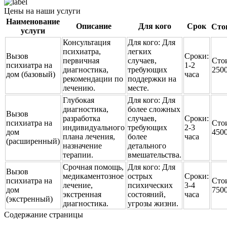
Цены на наши услуги
Наименование
Описание
Для кого
Срок
Сто
услуги
Консультация
Для кого:
Для
психиатра,
легких
Вызов
Сроки:
первичная
случаев,
Сто
психиатра на
1-2
диагностика,
требующих
250
дом (базовый)
часа
рекомендации по
поддержки на
лечению.
месте.
Глубокая
Для кого:
Для
диагностика,
более сложных
Вызов
разработка
случаев,
Сроки:
психиатра на
Сто
индивидуального
требующих
2-3
дом
450
плана лечения,
более
часа
(расширенный)
назначение
детального
терапии.
вмешательства.
Срочная помощь,
Для кого:
Для
Вызов
медикаментозное
острых
Сроки:
психиатра на
Сто
лечение,
психических
3-4
дом
750
экстренная
состояний,
часа
(экстренный)
диагностика.
угрозы жизни.
Содержание страницы