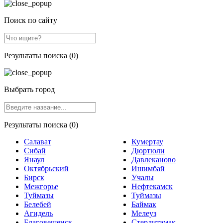
Поиск по сайту
Результаты поиска (0)
Выбрать город
Результаты поиска (0)
Салават
Кумертау
Сибай
Дюртюли
Янаул
Давлеканово
Октябрьский
Ишимбай
Бирск
Учалы
Межгорье
Нефтекамск
Туймазы
Туймазы
Белебей
Баймак
Агидель
Мелеуз
Благовещенск
Стерлитамак